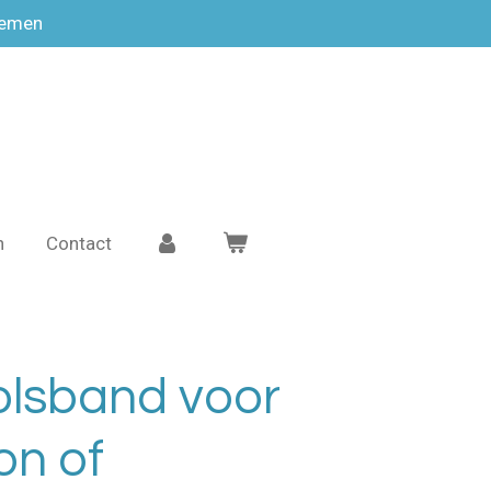
temen
n
Contact
olsband voor
on of