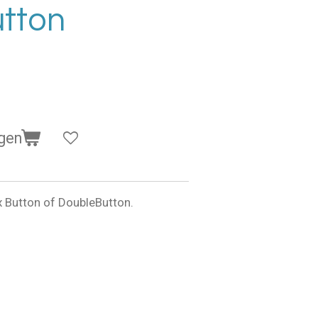
tton
gen
 Button of DoubleButton.