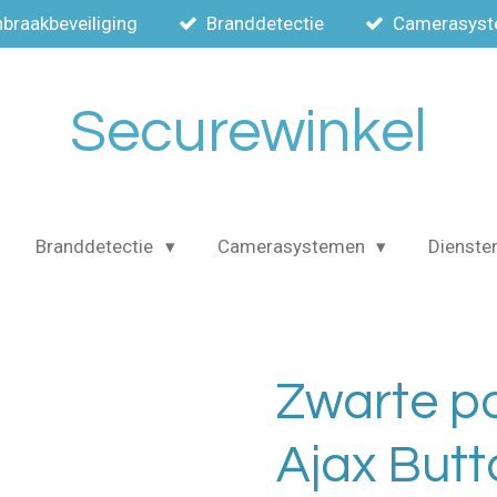
nbraakbeveiliging
Branddetectie
Camerasys
Securewinkel
Branddetectie
Camerasystemen
Dienste
Zwarte p
Ajax Butt