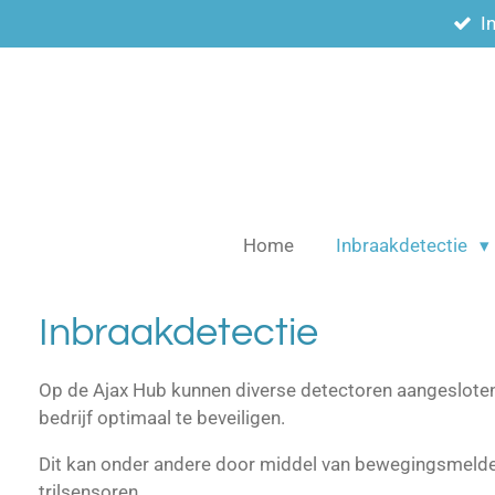
I
Ga
direct
naar
de
hoofdinhoud
Home
Inbraakdetectie
Inbraakdetectie
Op de Ajax Hub kunnen diverse detectoren aangeslot
bedrijf optimaal te beveiligen.
Dit kan onder andere door middel van bewegingsmeld
trilsensoren.