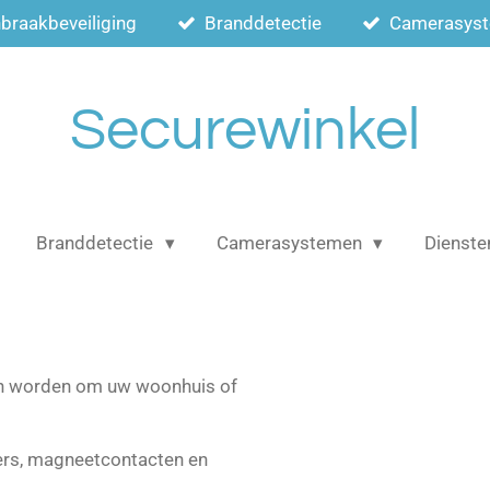
nbraakbeveiliging
Branddetectie
Camerasys
Securewinkel
Branddetectie
Camerasystemen
Dienste
en worden om uw woonhuis of
ers, magneetcontacten en