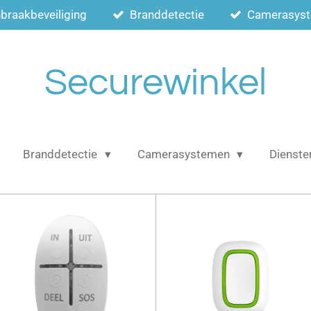
nbraakbeveiliging
Branddetectie
Camerasys
Securewinkel
Branddetectie
Camerasystemen
Dienste