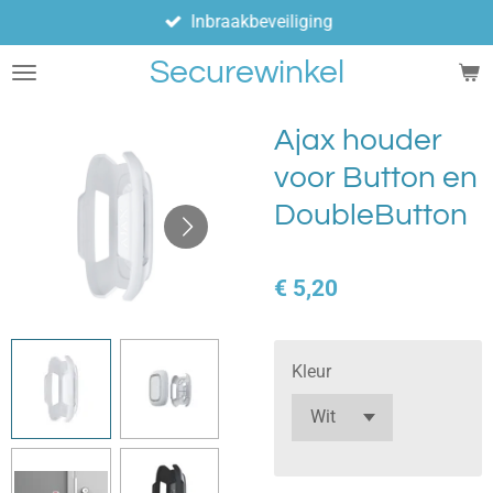
Inbraakbeveiliging
Ga
direct
Securewinkel
naar
de
hoofdinhoud
Ajax houder
voor Button en
DoubleButton
€ 5,20
Kleur