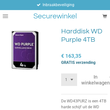
Inbraakbeveiliging
Ga
direct
Securewinkel
naar
de
hoofdinhoud
Harddisk WD
Purple 4TB
€ 163,35
GRATIS verzending
In
winkelwagen
De WD43PURZ is een 4TB
harde schijf uit de WD