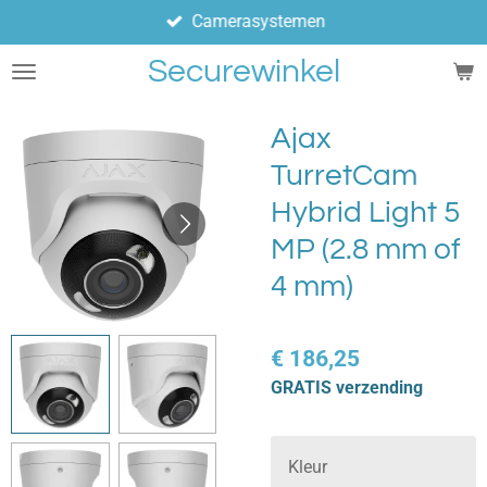
Camerasystemen
Ga
direct
Securewinkel
naar
de
hoofdinhoud
Ajax
TurretCam
Hybrid Light 5
MP (2.8 mm of
4 mm)
€ 186,25
GRATIS verzending
Kleur