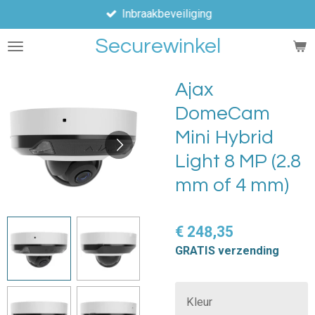
Inbraakbeveiliging
Ga
direct
Securewinkel
naar
de
hoofdinhoud
Ajax
DomeCam
Mini Hybrid
Light 8 MP (2.8
mm of 4 mm)
€ 248,35
GRATIS verzending
Kleur