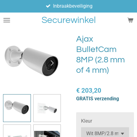
Inbraakbeveiliging
Ga
direct
Securewinkel
naar
de
hoofdinhoud
Ajax
BulletCam
8MP (2.8 mm
of 4 mm)
€ 203,20
GRATIS verzending
Kleur