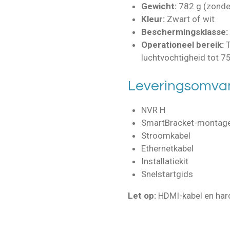
Gewicht:
782 g (zonde
Kleur:
Zwart of wit
Beschermingsklasse:
Operationeel bereik:
T
luchtvochtigheid tot 7
Leveringsomva
NVR H
SmartBracket-montag
Stroomkabel
Ethernetkabel
Installatiekit
Snelstartgids
Let op:
HDMI-kabel en hard