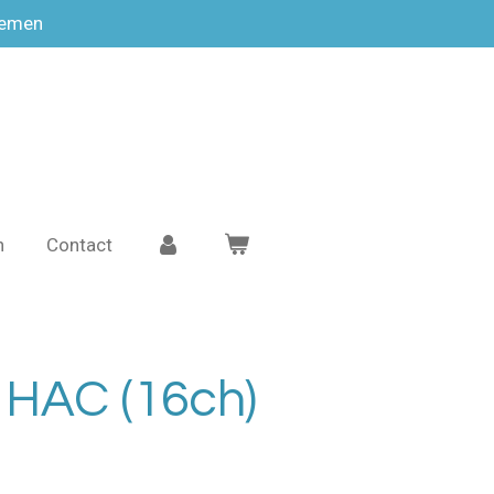
temen
n
Contact
 HAC (16ch)