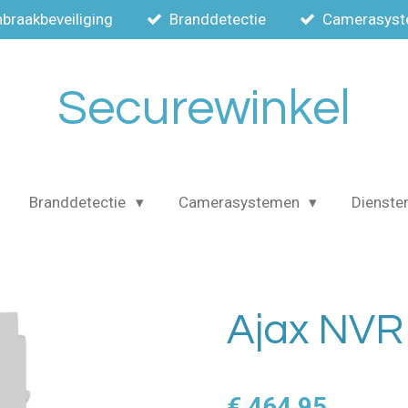
nbraakbeveiliging
Branddetectie
Camerasys
Securewinkel
Branddetectie
Camerasystemen
Dienste
Ajax NVR
€ 464,95