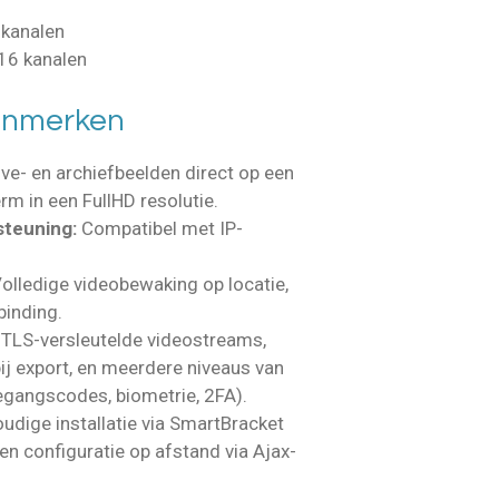
 kanalen
 16 kanalen
kenmerken
live- en archiefbeelden direct op een
m in een FullHD resolutie.
teuning:
Compatibel met IP-
olledige videobewaking op locatie,
binding.
TLS-versleutelde videostreams,
ij export, en meerdere niveaus van
egangscodes, biometrie, 2FA).
udige installatie via SmartBracket
en configuratie op afstand via Ajax-