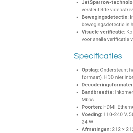
JetSparrow-technolog
versleutelde videostre
Bewegingsdetectie:
I
bewegingsdetectie in 
Visuele verificatie:
Ko
voor snelle verificatie 
Specificaties
Opslag:
Ondersteunt ha
formaat). HDD niet inb
Decoderingsformaten
Bandbreedte:
Inkomen
Mbps
Poorten:
HDMI, Ethern
Voeding:
110-240 V, 50
24 W
Afmetingen:
212 × 21