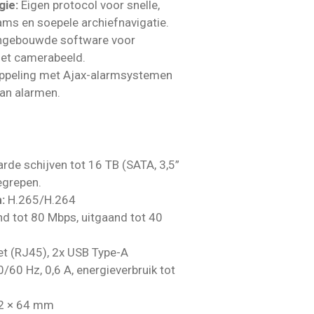
ie:
Eigen protocol voor snelle,
ams en soepele archiefnavigatie.
ngebouwde software voor
het camerabeeld.
ppeling met Ajax-alarmsystemen
van alarmen.
rde schijven tot 16 TB (SATA, 3,5”
egrepen.
:
H.265/H.264
d tot 80 Mbps, uitgaand tot 40
et (RJ45), 2x USB Type-A
/60 Hz, 0,6 A, energieverbruik tot
2 × 64 mm