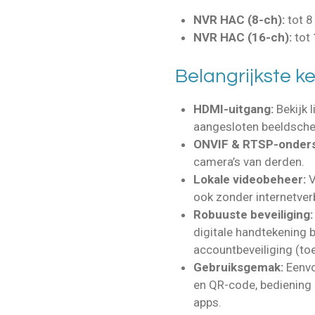
NVR HAC (8-ch):
tot 8
NVR HAC (16-ch):
tot
Belangrijkste 
HDMI-uitgang:
Bekijk 
aangesloten beeldscher
ONVIF & RTSP-onders
camera’s van derden.
Lokale videobeheer:
V
ook zonder internetver
Robuuste beveiliging:
digitale handtekening b
accountbeveiliging (to
Gebruiksgemak:
Eenvo
en QR-code, bediening 
apps.