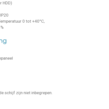
r HDD)
IP20
emperatuur 0 tot +40°C,
5%
ng
epaneel
e schijf zijn niet inbegrepen.