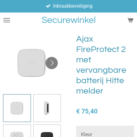
Inbraakbeveiliging
Ga
direct
Securewinkel
naar
de
hoofdinhoud
Ajax
FireProtect 2
met
vervangbare
batterij Hitte
melder
€ 75,40
Kleur