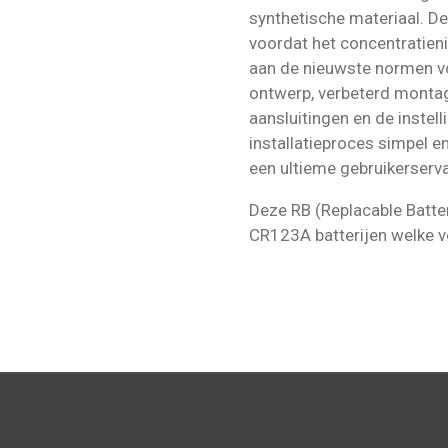
synthetische materiaal. D
voordat het concentratieni
aan de nieuwste normen vo
ontwerp, verbeterd mont
aansluitingen en de instel
installatieproces simpel e
een ultieme gebruikerserva
Deze RB (Replacable Batter
CR123A batterijen welke 