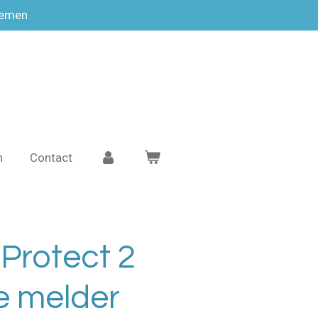
temen
n
Contact
Protect 2
e melder