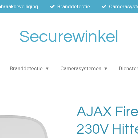
nbraakbeveiliging
Branddetectie
Camerasys
Securewinkel
Branddetectie
Camerasystemen
Dienste
AJAX Fire
230V Hitt