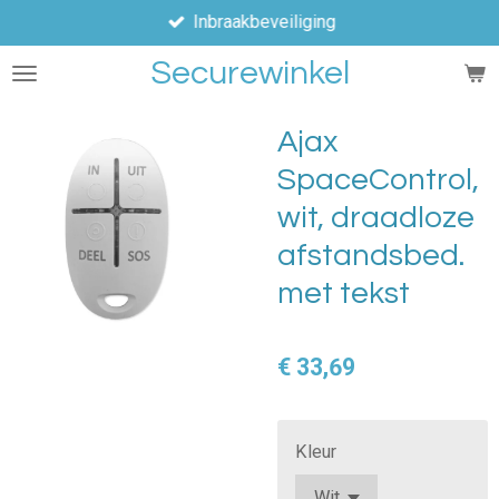
Inbraakbeveiliging
Ga
direct
Securewinkel
naar
de
hoofdinhoud
Ajax
SpaceControl,
wit, draadloze
afstandsbed.
met tekst
€ 33,69
Kleur