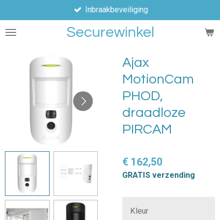
Inbraakbeveiliging
Ga
direct
Securewinkel
naar
de
hoofdinhoud
Ajax
MotionCam
PHOD,
draadloze
PIRCAM
€ 162,50
GRATIS verzending
Kleur