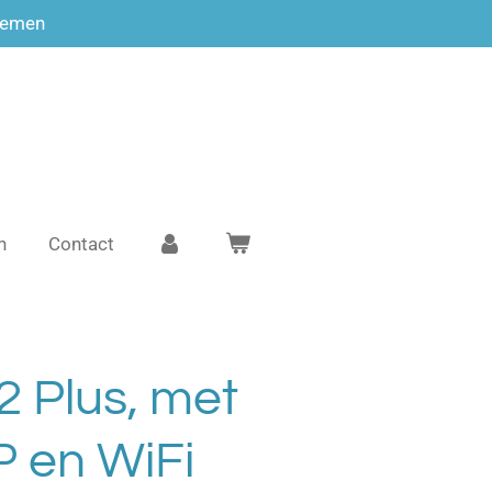
temen
n
Contact
2 Plus, met
P en WiFi