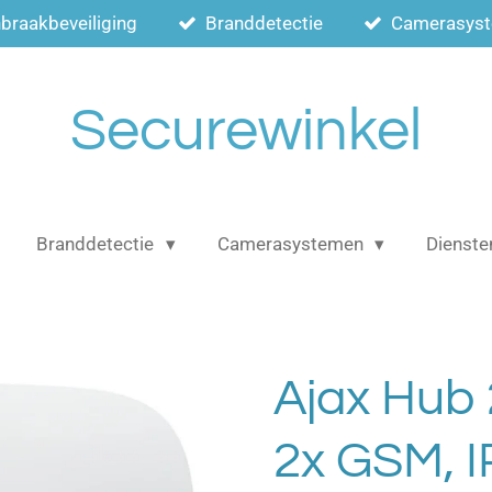
nbraakbeveiliging
Branddetectie
Camerasys
Securewinkel
Branddetectie
Camerasystemen
Dienste
Ajax Hub 
2x GSM, I